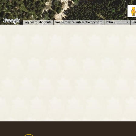
Keyboard shortcuts
Image may be subject to copyright
Te
20 m
Footer