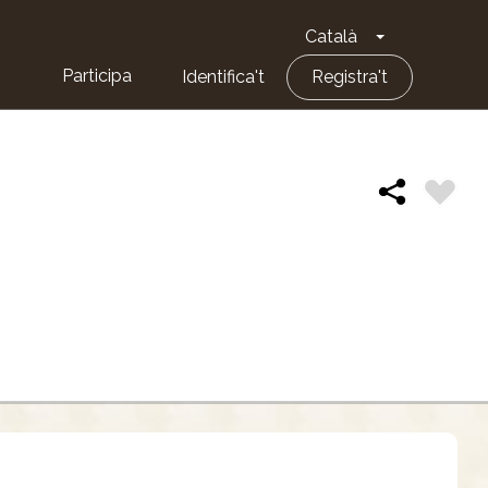
Català
Toggle Dropd
Participa
Identifica't
Registra't