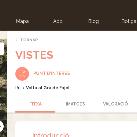
Mapa
App
Blog
Botiga
ion
TORNAR
VISTES
PUNT D'INTERÈS
Ruta:
Volta al Gra de Fajol
FITXA
IMATGES
VALORACIÓ
Introducció