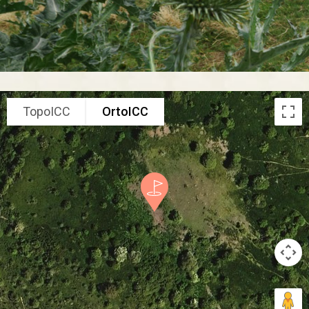
TopoICC
OrtoICC