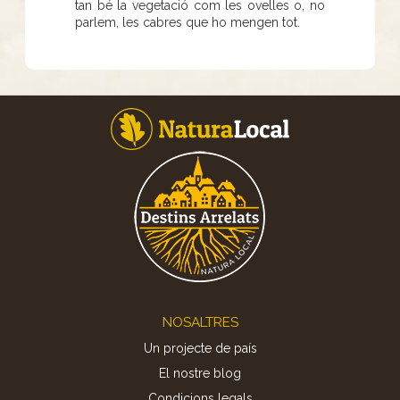
tan bé la vegetació com les ovelles o, no
parlem, les cabres que ho mengen tot.
Footer
NOSALTRES
Un projecte de país
El nostre blog
Condicions legals