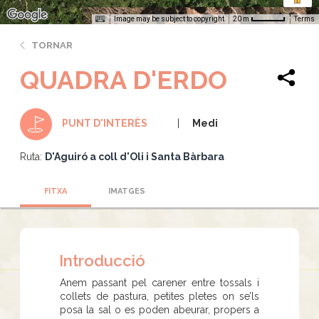
Image may be subject to copyright
Terms
20 m
TORNAR
QUADRA D'ERDO
Medi
PUNT D'INTERÈS
Ruta:
D'Aguiró a coll d'Oli i Santa Bàrbara
FITXA
IMATGES
Introducció
Anem passant pel carener entre tossals i
collets de pastura, petites pletes on se’ls
posa la sal o es poden abeurar, propers a