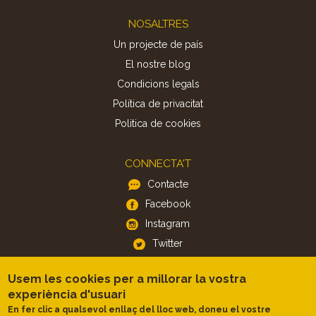
Footer
NOSALTRES
Un projecte de país
El nostre blog
Condicions legals
Política de privacitat
Politica de cookies
CONNECTA'T
Contacte
Facebook
Instagram
Twitter
Usem les cookies per a millorar la vostra
APP
experiència d'usuari
iOS
En fer clic a qualsevol enllaç del lloc web, doneu el vostre