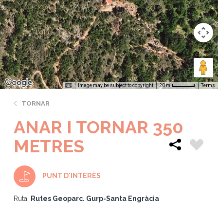
Image may be subject to copyright
Terms
20 m
TORNAR
ANAR I TORNAR 350
METRES
PUNT D'INTERÈS
Ruta:
Rutes Geoparc. Gurp-Santa Engràcia