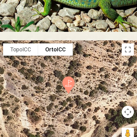
TopoICC
OrtoICC