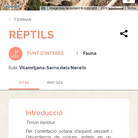
Image may be subject to copyright
Terms
20 m
TORNAR
RÈPTILS
Fauna
PUNT D'INTERÈS
Ruta:
Vilamitjana-Serra dels Nerets
FITXA
IMATGES
Introducció
Timon lepidus
Per l'orientació solana d'aquest vessant i
l'abundància de roques, estem en un