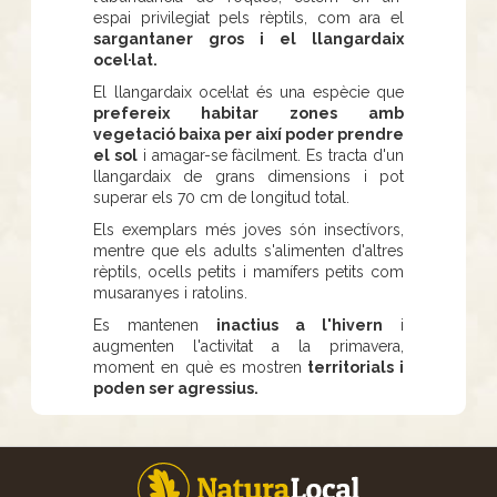
espai privilegiat pels rèptils, com ara el
sargantaner gros i el llangardaix
ocel·lat.
El llangardaix ocel·lat és una espècie que
prefereix habitar zones amb
vegetació baixa per així poder prendre
el sol
i amagar-se fàcilment. Es tracta d'un
llangardaix de grans dimensions i pot
superar els 70 cm de longitud total.
Els exemplars més joves són insectívors,
mentre que els adults s'alimenten d'altres
rèptils, ocells petits i mamífers petits com
musaranyes i ratolins.
Es mantenen
inactius a l'hivern
i
augmenten l'activitat a la primavera,
moment en què es mostren
territorials i
poden ser agressius.