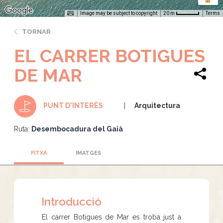
Image may be subject to copyright
Terms
20 m
TORNAR
EL CARRER BOTIGUES
DE MAR
Arquitectura
PUNT D'INTERÈS
Ruta:
Desembocadura del Gaià
FITXA
IMATGES
Introducció
El carrer Botigues de Mar es troba just a