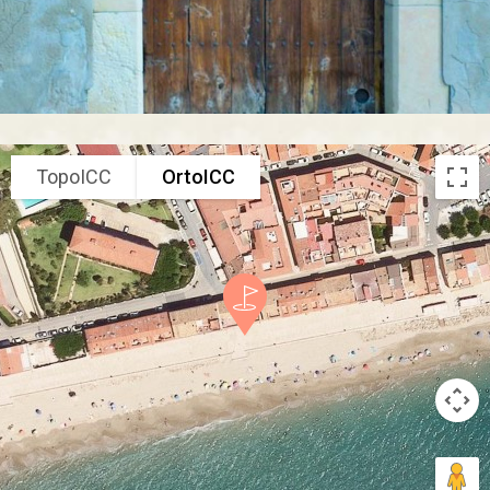
TopoICC
OrtoICC