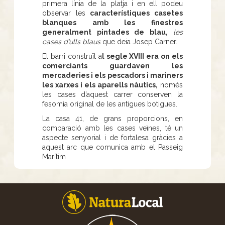
primera línia de la platja i en ell podeu
observar les
característiques casetes
blanques amb les finestres
generalment pintades de blau,
les
cases d’ulls blaus
que deia Josep Carner.
El barri construït a
l segle XVIII era on els
comerciants guardaven les
mercaderies i els pescadors i mariners
les xarxes i els aparells nàutics,
només
les cases d’aquest carrer conserven la
fesomia original de les antigues botigues.
La casa 41, de grans proporcions, en
comparació amb les cases veïnes, té un
aspecte senyorial i de fortalesa gràcies a
aquest arc que comunica amb el Passeig
Marítim