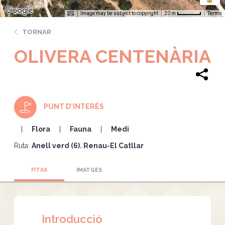
Image may be subject to copyright
Terms
20 m
TORNAR
OLIVERA CENTENÀRIA
PUNT D'INTERÈS
Flora
Fauna
Medi
Ruta:
Anell verd (6). Renau-El Catllar
FITXA
IMATGES
Introducció