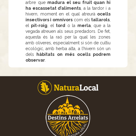
arbre que
madura el seu fruit quan hi
ha escassetat d’aliments
, a la tardor i a
hivern, moment en el qual atreurà
ocells
insectívors i omnívors
com els
tallarols
,
el
pit-roig
, el
tord
o la
merla
, que a la
vegada atreuen als seus predadors. De fet,
aquesta és la raó per la qual les zones
amb oliveres, especialment si són de cultiu
ecològic, amb herba alta, a l’hivern són un
dels
hàbitats on més ocells podrem
observar
.