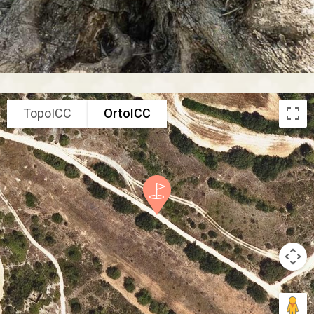
TopoICC
OrtoICC