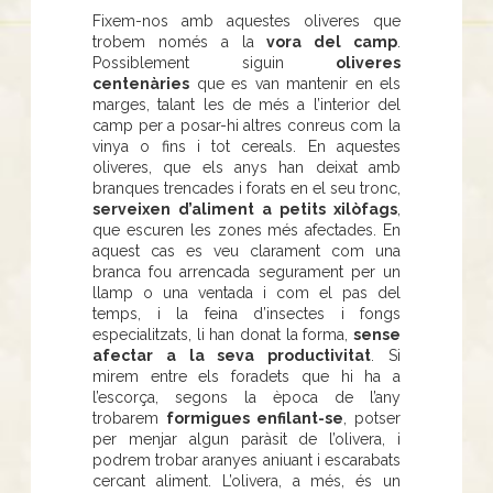
Fixem-nos amb aquestes oliveres que
trobem només a la
vora del camp
.
Possiblement siguin
oliveres
centenàries
que es van mantenir en els
marges, talant les de més a l’interior del
camp per a posar-hi altres conreus com la
vinya o fins i tot cereals. En aquestes
oliveres, que els anys han deixat amb
branques trencades i forats en el seu tronc,
serveixen d’aliment a petits xilòfags
,
que escuren les zones més afectades. En
aquest cas es veu clarament com una
branca fou arrencada segurament per un
llamp o una ventada i com el pas del
temps, i la feina d’insectes i fongs
especialitzats, li han donat la forma,
sense
afectar a la seva productivitat
. Si
mirem entre els foradets que hi ha a
l’escorça, segons la època de l’any
trobarem
formigues enfilant-se
, potser
per menjar algun paràsit de l’olivera, i
podrem trobar aranyes aniuant i escarabats
cercant aliment. L’olivera, a més, és un