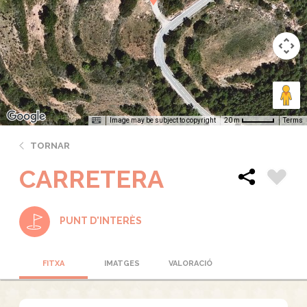
Image may be subject to copyright
Terms
20 m
TORNAR
CARRETERA
PUNT D'INTERÈS
FITXA
IMATGES
VALORACIÓ