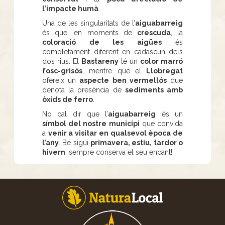
l’impacte humà
.
Una de les singularitats de l’
aiguabarreig
és que, en moments de
crescuda
, la
coloració de les aigües
és
completament diferent en cadascun dels
dos rius. El
Bastareny
té un
color marró
fosc-grisós
, mentre que el
Llobregat
ofereix un
aspecte ben vermellós
que
denota la presència de
sediments amb
òxids de ferro
.
No cal dir que l’
aiguabarreig
és un
símbol del nostre municipi
que convida
a
venir a visitar en qualsevol època de
l’any
. Bé sigui
primavera, estiu, tardor o
hivern
, sempre conserva el seu encant!