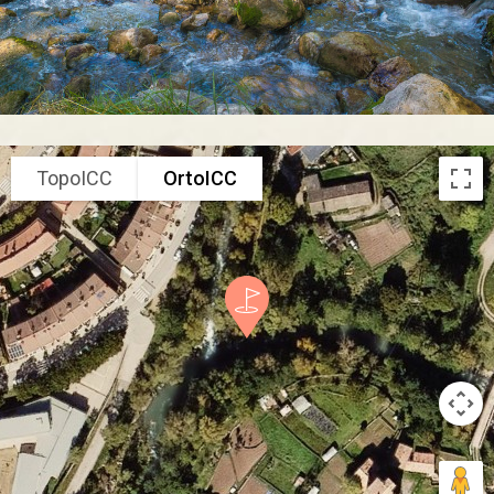
TopoICC
OrtoICC