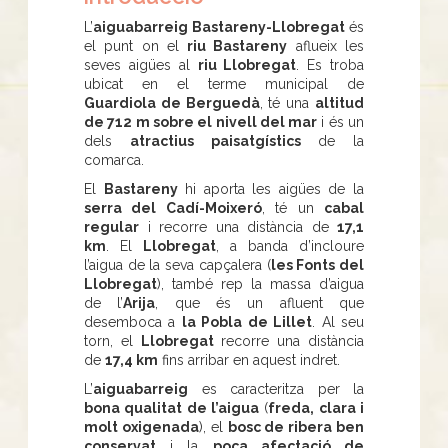
L’
aiguabarreig Bastareny-Llobregat
és
el punt on el
riu Bastareny
aflueix les
seves aigües al
riu Llobregat
. Es troba
ubicat en el terme municipal de
Guardiola de Berguedà
, té una
altitud
de 712 m sobre el nivell del mar
i és un
dels
atractius paisatgístics
de la
comarca.
El
Bastareny
hi aporta les aigües de la
serra del Cadí-Moixeró
, té un
cabal
regular
i recorre una distància de
17,1
km
. El
Llobregat
, a banda d’incloure
l’aigua de la seva capçalera (
les Fonts del
Llobregat
), també rep la massa d’aigua
de l’
Arija
, que és un afluent que
desemboca a
la Pobla de Lillet
. Al seu
torn, el
Llobregat
recorre una distància
de
17,4 km
fins arribar en aquest indret.
L’
aiguabarreig
es caracteritza per la
bona qualitat de l’aigua
(
freda, clara i
molt oxigenada
), el
bosc de ribera ben
conservat
i la
poca afectació de