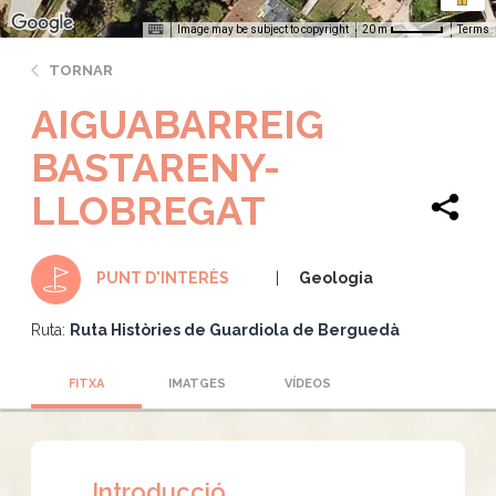
Image may be subject to copyright
Terms
20 m
TORNAR
AIGUABARREIG
BASTARENY-
LLOBREGAT
Geologia
PUNT D'INTERÈS
Ruta:
Ruta Històries de Guardiola de Berguedà
FITXA
IMATGES
VÍDEOS
Introducció