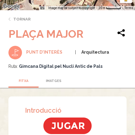
Image may be subject to copyright
Terms
20 m
TORNAR
PLAÇA MAJOR
Arquitectura
PUNT D'INTERÈS
Ruta:
Gimcana Digital pel Nucli Antic de Pals
FITXA
IMATGES
Introducció