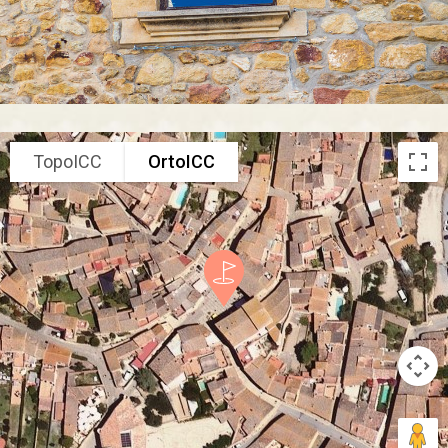
TopoICC
OrtoICC