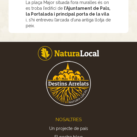
La plaça Major situada fora muralles és on
es troba l’edifici de
l’Ajuntament de Pals,
la Portalada i principal porta de la vila
i, s’hi entreveu l’arcada d’una antiga llotja de
peix.
Footer
NOSALTRES
Un projecte de país
El nostre blog