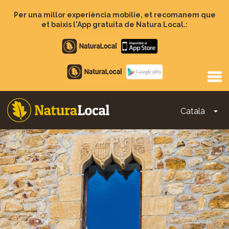
Vés
al
Per una millor experiència mobilie, et recomanem que
contingut
et baixis l'App gratuita de Natura Local.:
Apple
store
Google
Play
Català
To
Main
navigation