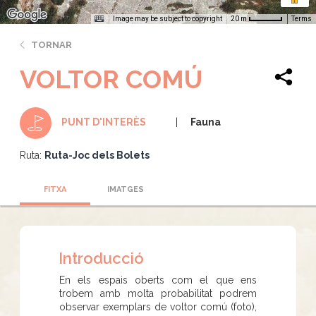
Image may be subject to copyright
Terms
20 m
TORNAR
VOLTOR COMÚ
Fauna
PUNT D'INTERÈS
Ruta:
Ruta-Joc dels Bolets
FITXA
IMATGES
Introducció
En els espais oberts com el que ens
trobem amb molta probabilitat podrem
observar exemplars de voltor comú (foto),