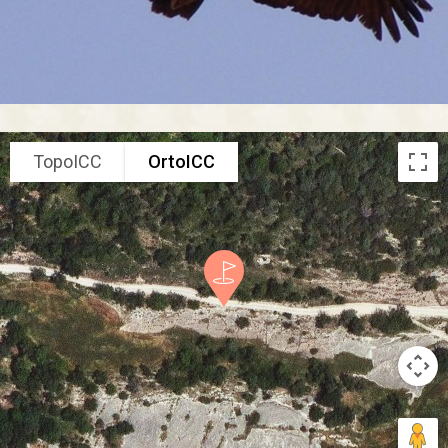
TopoICC
OrtoICC