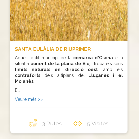
SANTA EULÀLIA DE RIUPRIMER
Aquest petit municipi de la
comarca d'Osona
està
situat a
ponent de la plana de Vic
, i troba els seus
límits naturals en direcció oest
, amb els
contraforts
dels altiplans del
Lluçanès i el
Moianès
.
E...
Veure més >>
3 Rutes
5 Visites