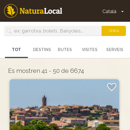
Vés
al
Català
To
contingut
Main
navigation
CERCA
TOT
DESTINS
RUTES
VISITES
SERVEIS
Es mostren 41 - 50 de 6674