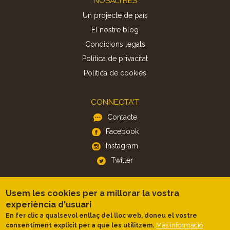
NOSALTRES
Un projecte de país
El nostre blog
Condicions legals
Política de privacitat
Politica de cookies
CONNECTA'T
Contacte
Facebook
Instagram
Twitter
APP
Usem les cookies per a millorar la vostra
experiència d'usuari
iOS
En fer clic a qualsevol enllaç del lloc web, doneu el vostre
Android
Més informació
consentiment explícit per a que les utilitzem.