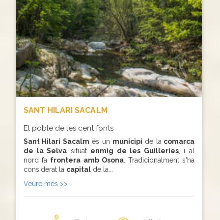
SANT HILARI SACALM
El poble de les cent fonts
Sant Hilari Sacalm
és un
municipi
de la
comarca
de la Selva
situat
enmig de les Guilleries
, i al
nord fa
frontera amb Osona
. Tradicionalment s'ha
considerat la
capital
de la...
Veure més >>