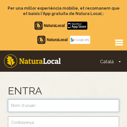
Vés
al
Per una millor experiència mobilie, et recomanem que
contingut
et baixis l'App gratuita de Natura Local.:
Apple
store
Google
Play
Català
To
Main
navigation
ENTRA