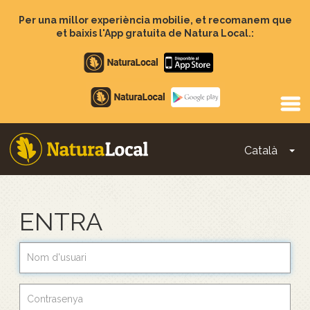
Vés
al
Per una millor experiència mobilie, et recomanem que
contingut
et baixis l'App gratuita de Natura Local.:
Apple
store
Google
Play
Català
To
Main
navigation
ENTRA