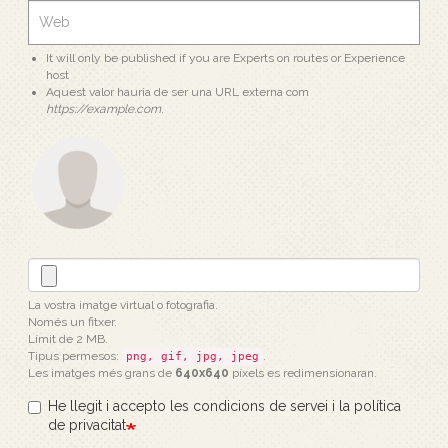
It will only be published if you are Experts on routes or Experience
host
Aquest valor hauria de ser una URL externa com
https://example.com
.
La vostra imatge virtual o fotografia.
Només un fitxer.
Límit de 2 MB.
Tipus permesos:
.
png, gif, jpg, jpeg
Les imatges més grans de
640x640
píxels es redimensionaran.
He llegit i accepto les condicions de servei i la política
de privacitat