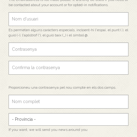
be contacted about your account or for opted-in notifications.
Es permeten alguns caràcters especials, incloent-hi l'espai, el punt (.), el
guió (-), l'apòstrof ('), el guió baix (_) i el símbol @.
Proporcioneu una contrasenya pel nou compte en els dos camps.
If you want, we will send you news around you