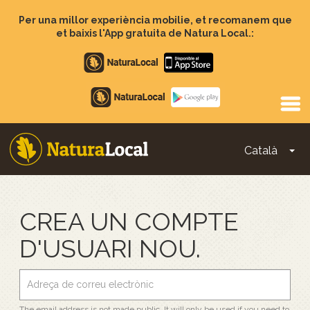
Vés
al
Per una millor experiència mobilie, et recomanem que
contingut
et baixis l'App gratuita de Natura Local.:
Apple
store
Google
Play
Català
To
Main
navigation
CREA UN COMPTE
D'USUARI NOU.
The email address is not made public. It will only be used if you need to