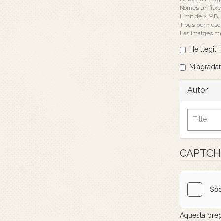
Només un fitxer
Límit de 2 MB.
Tipus permeso
Les imatges m
He llegit 
M'agradar
Autor
CAPTC
Aquesta preg