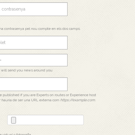
na contrasenya pel nou compte en els dos camps.
e will send you news around you
 be published if you are Experts on routes or Experience host
r hauria de ser una URL externa com
https://example.com
.
 virtual o fotografia.