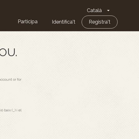
Català
Toggle Dropd
Participa
Identifica't
Registra't
OU.
ccount or for
ó baix (_) i el