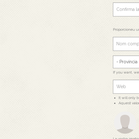
Proporcioneu u
If you want, w
It will only
Aquest valo
La vostra imatge