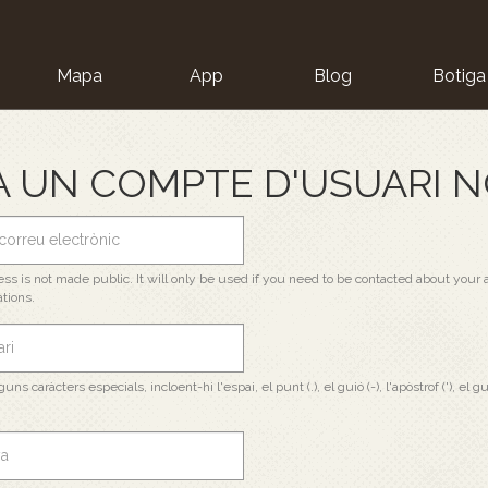
Mapa
App
Blog
Botiga
ion
 UN COMPTE D'USUARI N
ss is not made public. It will only be used if you need to be contacted about your a
ations.
s caràcters especials, incloent-hi l'espai, el punt (.), el guió (-), l'apòstrof ('), el gui