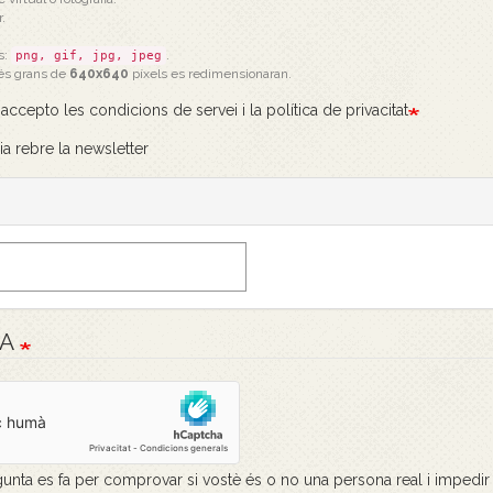
.
s:
.
png, gif, jpg, jpeg
és grans de
640x640
píxels es redimensionaran.
i accepto les condicions de servei i la política de privacitat
ia rebre la newsletter
HA
unta es fa per comprovar si vostè és o no una persona real i impedir