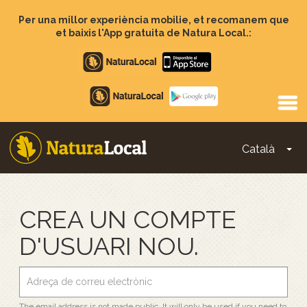
Vés
al
Per una millor experiència mobilie, et recomanem que
contingut
et baixis l'App gratuita de Natura Local.:
Apple
store
Google
Play
Català
To
Main
navigation
CREA UN COMPTE
D'USUARI NOU.
The email address is not made public. It will only be used if you need to