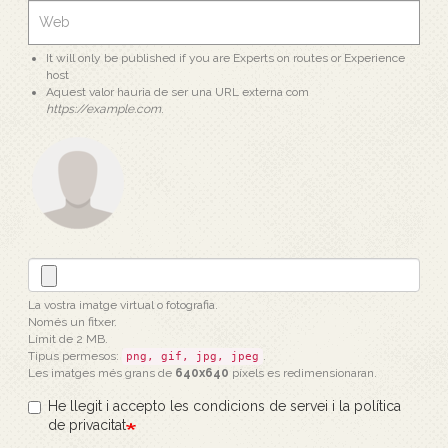
It will only be published if you are Experts on routes or Experience
host
Aquest valor hauria de ser una URL externa com
https://example.com
.
La vostra imatge virtual o fotografia.
Només un fitxer.
Límit de 2 MB.
Tipus permesos:
.
png, gif, jpg, jpeg
Les imatges més grans de
640x640
píxels es redimensionaran.
He llegit i accepto les condicions de servei i la política
de privacitat