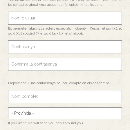
be contacted about your account or for opted-in notifications.
Es permeten alguns caràcters especials, incloent-hi l'espai, el punt (.), el
guió (-), l'apòstrof ('), el guió baix (_) i el símbol @.
Proporcioneu una contrasenya pel nou compte en els dos camps.
If you want, we will send you news around you