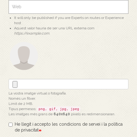
It will only be published if you are Experts on routes or Experience
host
Aquest valor hauria de ser una URL externa com
https://example.com
.
La vostra imatge virtual o fotografia.
Només un fitxer.
Límit de 2 MB.
Tipus permesos:
.
png, gif, jpg, jpeg
Les imatges més grans de
640x640
píxels es redimensionaran.
He llegit i accepto les condicions de servei i la política
de privacitat