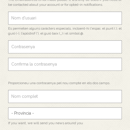
be contacted about your account or for opted-in notifications.
Es permeten alguns caràcters especials, incloent-hi l'espai, el punt (.), el
guió (-), l'apòstrof ('), el guió baix (_) i el símbol @.
Proporcioneu una contrasenya pel nou compte en els dos camps.
If you want, we will send you news around you