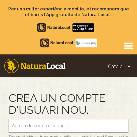
Vés
al
Per una millor experiència mobilie, et recomanem que
contingut
et baixis l'App gratuita de Natura Local.:
Apple
store
Google
Play
Català
To
Main
navigation
CREA UN COMPTE
D'USUARI NOU.
The email address is not made public. It will only be used if you need to