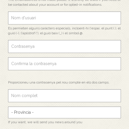
be contacted about your account or for opted-in notifications.
Es permeten alguns caràcters especials, incloent-hi l'espai, el punt (.), el
guió (-), l'apòstrof ('), el guió baix (_) i el símbol @.
Proporcioneu una contrasenya pel nou compte en els dos camps.
If you want, we will send you news around you