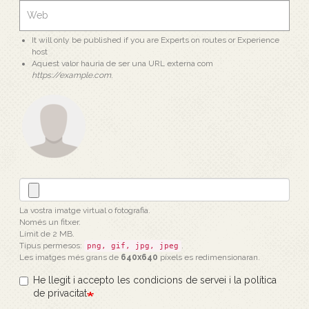
It will only be published if you are Experts on routes or Experience
host
Aquest valor hauria de ser una URL externa com
https://example.com
.
La vostra imatge virtual o fotografia.
Només un fitxer.
Límit de 2 MB.
Tipus permesos:
.
png, gif, jpg, jpeg
Les imatges més grans de
640x640
píxels es redimensionaran.
He llegit i accepto les condicions de servei i la política
de privacitat