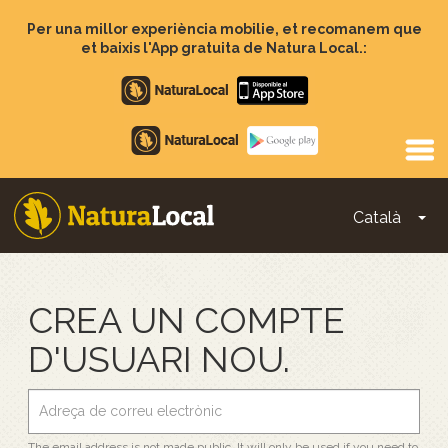
Vés
al
Per una millor experiència mobilie, et recomanem que
contingut
et baixis l'App gratuita de Natura Local.:
Apple
store
Google
Play
Català
To
Main
navigation
CREA UN COMPTE
D'USUARI NOU.
The email address is not made public. It will only be used if you need to