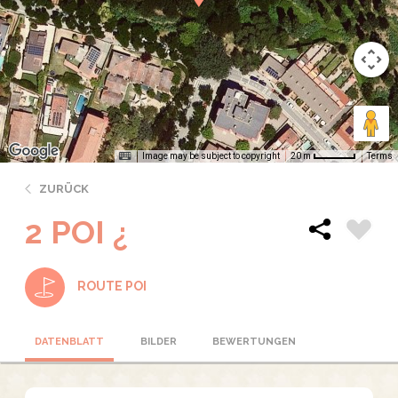
Image may be subject to copyright
Terms
20 m
ZURÜCK
2 POI ¿
ROUTE POI
DATENBLATT
BILDER
BEWERTUNGEN