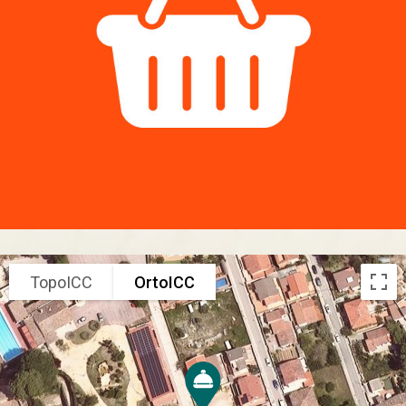
TopoICC
OrtoICC