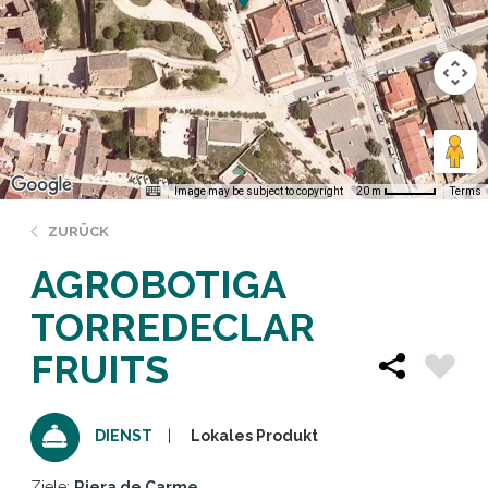
Image may be subject to copyright
Terms
20 m
ZURÜCK
AGROBOTIGA
TORREDECLAR
FRUITS
Lokales Produkt
DIENST
Ziele:
Riera de Carme