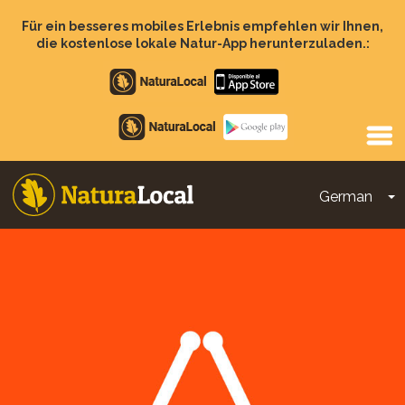
Direkt
zum
Für ein besseres mobiles Erlebnis empfehlen wir Ihnen,
Inhalt
die kostenlose lokale Natur-App herunterzuladen.:
Apple
store
Google
Play
German
D
Main
navigation