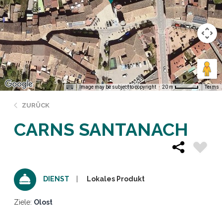
Image may be subject to copyright
Terms
20 m
ZURÜCK
CARNS SANTANACH
Lokales Produkt
DIENST
Ziele:
Olost