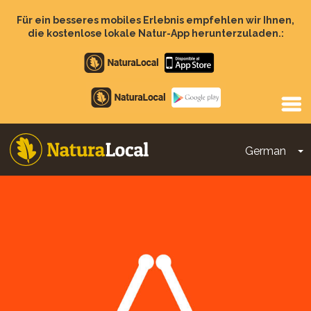
Direkt
zum
Für ein besseres mobiles Erlebnis empfehlen wir Ihnen,
Inhalt
die kostenlose lokale Natur-App herunterzuladen.:
Apple
store
Google
Play
German
D
Main
navigation