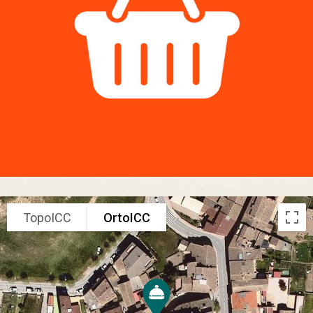
TopoICC
OrtoICC