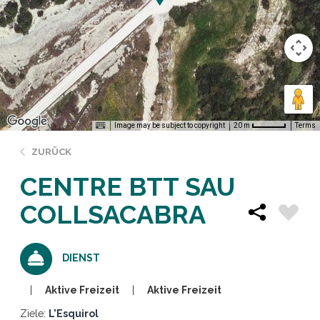
Image may be subject to copyright
Terms
20 m
ZURÜCK
CENTRE BTT SAU
COLLSACABRA
DIENST
Aktive Freizeit
Aktive Freizeit
Ziele:
L'Esquirol