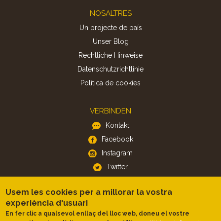
Footer
NOSALTRES
Un projecte de país
Unser Blog
Rechtliche Hinweise
Datenschutzrichtlinie
Politica de cookies
VERBINDEN
Kontakt
Facebook
Instagram
Twitter
Usem les cookies per a millorar la vostra
APP
experiència d'usuari
iOS
En fer clic a qualsevol enllaç del lloc web, doneu el vostre