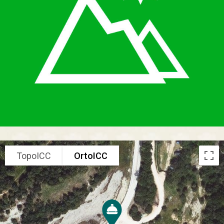
TopoICC
OrtoICC