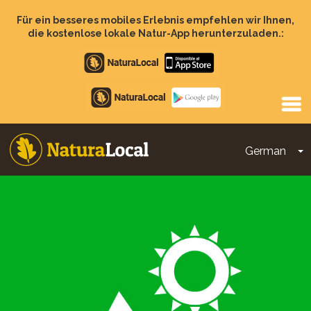
Direkt
zum
Für ein besseres mobiles Erlebnis empfehlen wir Ihnen,
Inhalt
die kostenlose lokale Natur-App herunterzuladen.:
Apple
store
Google
Play
German
D
Main
navigation