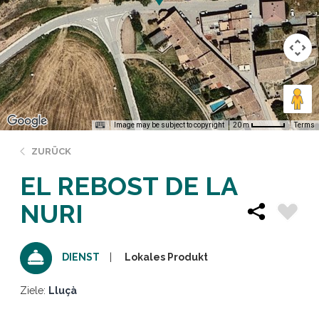
Image may be subject to copyright
Terms
20 m
ZURÜCK
EL REBOST DE LA
NURI
Lokales Produkt
DIENST
Ziele:
Lluçà