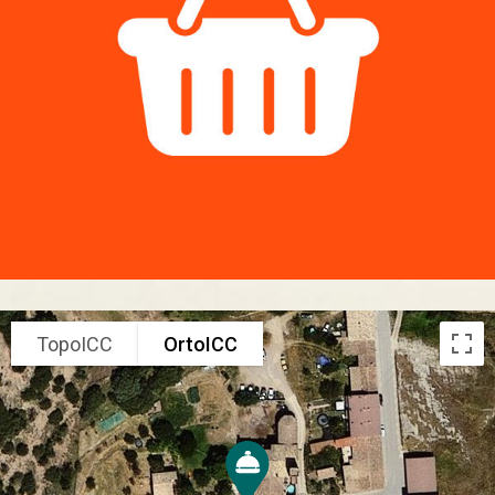
TopoICC
OrtoICC