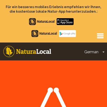
Direkt
zum
Für ein besseres mobiles Erlebnis empfehlen wir Ihnen,
Inhalt
die kostenlose lokale Natur-App herunterzuladen.:
Apple
store
Google
Play
German
D
Main
navigation