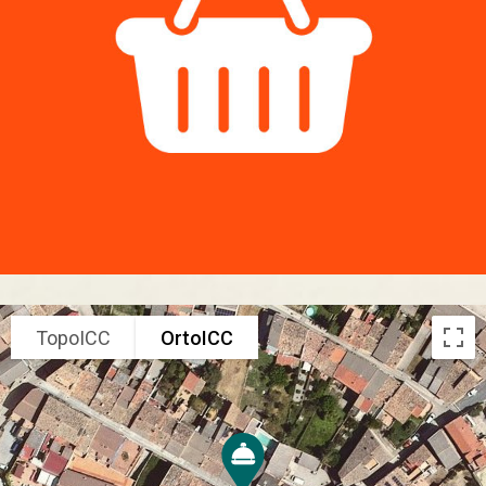
TopoICC
OrtoICC