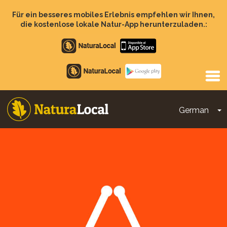
Direkt
zum
Für ein besseres mobiles Erlebnis empfehlen wir Ihnen,
Inhalt
die kostenlose lokale Natur-App herunterzuladen.:
Apple
store
Google
Play
German
D
Main
navigation