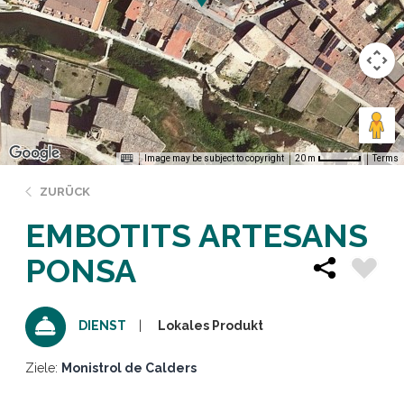
Image may be subject to copyright
Terms
20 m
ZURÜCK
EMBOTITS ARTESANS
PONSA
Lokales Produkt
DIENST
Ziele:
Monistrol de Calders