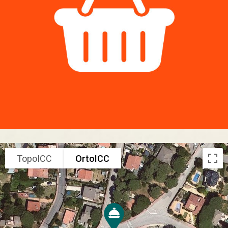
TopoICC
OrtoICC