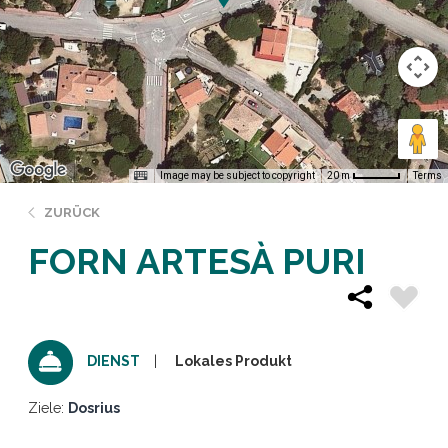
Image may be subject to copyright
Terms
20 m
ZURÜCK
FORN ARTESÀ PURI
Lokales Produkt
DIENST
Ziele:
Dosrius