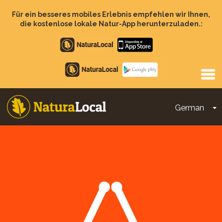
Direkt
zum
Für ein besseres mobiles Erlebnis empfehlen wir Ihnen,
Inhalt
die kostenlose lokale Natur-App herunterzuladen.:
Apple
store
Google
Play
German
D
Main
navigation