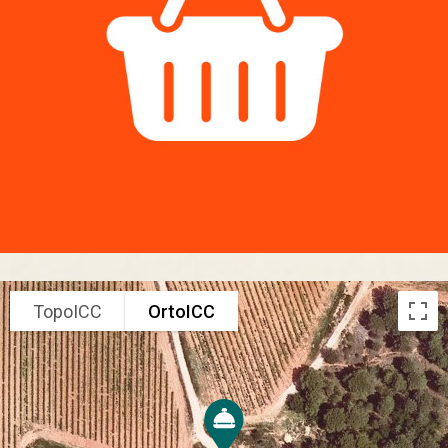
TopoICC
OrtoICC