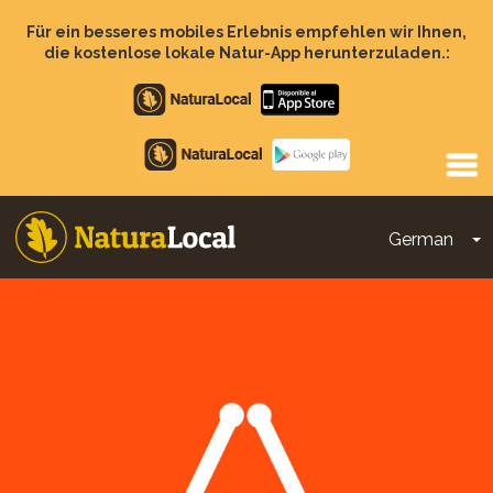
Direkt
zum
Für ein besseres mobiles Erlebnis empfehlen wir Ihnen,
Inhalt
die kostenlose lokale Natur-App herunterzuladen.:
Apple
store
Google
Play
German
D
Main
navigation