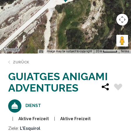
Image may be subject to copyright
Terms
20 m
ZURÜCK
GUIATGES ANIGAMI
ADVENTURES
DIENST
Aktive Freizeit
Aktive Freizeit
Ziele:
L'Esquirol