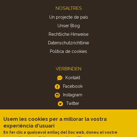
Footer
NOSALTRES
Un projecte de país
Unser Blog
Rechtliche Hinweise
Datenschutzrichtlinie
Politica de cookies
VERBINDEN
Kontakt
Facebook
Instagram
Twitter
Usem les cookies per a millorar la vostra
APP
experiència d'usuari
iOS
En fer clic a qualsevol enllaç del lloc web, doneu el vostre