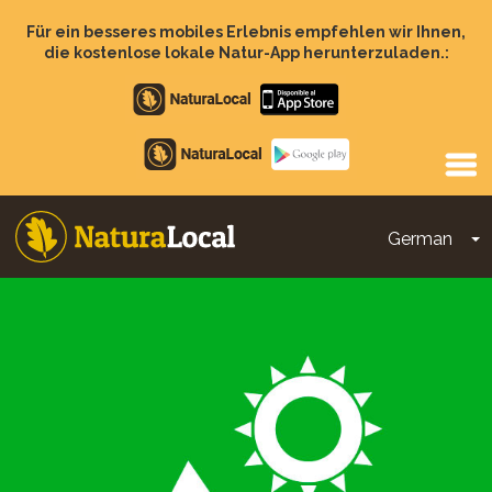
Direkt
zum
Für ein besseres mobiles Erlebnis empfehlen wir Ihnen,
Inhalt
die kostenlose lokale Natur-App herunterzuladen.:
Apple
store
Google
Play
German
D
Main
navigation