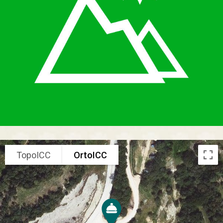
TopoICC
OrtoICC