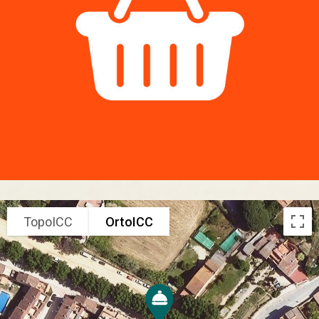
TopoICC
OrtoICC