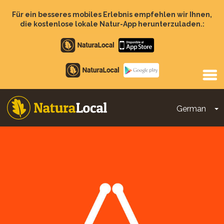
Direkt
zum
Für ein besseres mobiles Erlebnis empfehlen wir Ihnen,
Inhalt
die kostenlose lokale Natur-App herunterzuladen.:
Apple
store
Google
Play
German
D
Main
navigation