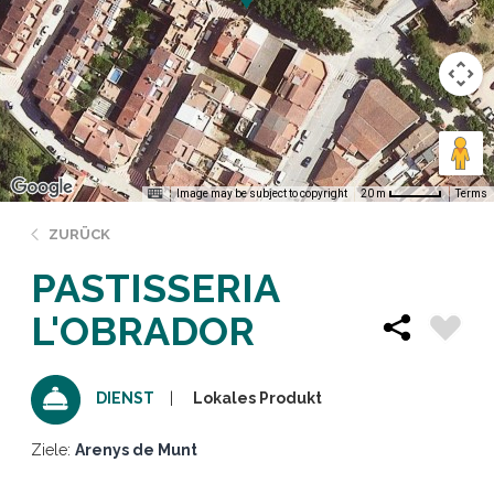
Image may be subject to copyright
Terms
20 m
ZURÜCK
PASTISSERIA
L'OBRADOR
Lokales Produkt
DIENST
Ziele:
Arenys de Munt