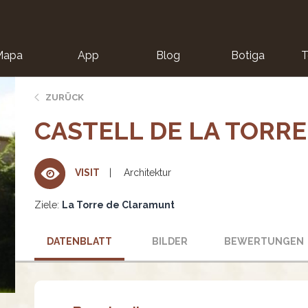
Mapa
App
Blog
Botiga
T
ZURÜCK
CASTELL DE LA TORR
Architektur
VISIT
Ziele:
La Torre de Claramunt
DATENBLATT
BILDER
BEWERTUNGEN