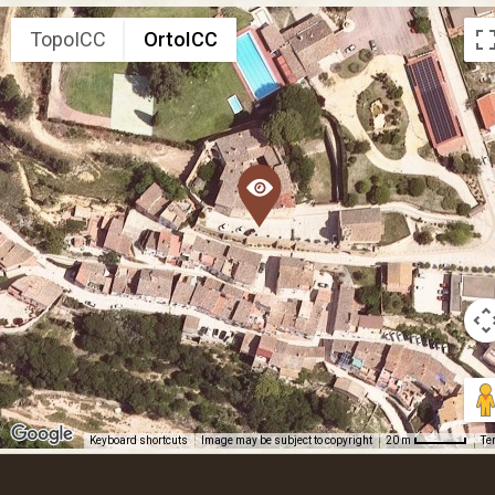
TopoICC
OrtoICC
Keyboard shortcuts
Image may be subject to copyright
Te
20 m