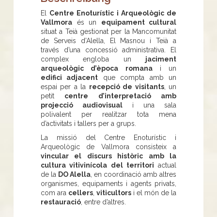
El
Centre Enoturístic i Arqueològic de
Vallmora
és un
equipament cultural
situat a Teià gestionat per la Mancomunitat
de Serveis d’Alella, El Masnou i Teià a
través d’una concessió administrativa. El
complex engloba un
jaciment
arqueològic d’època romana
i un
edifici adjacent
que compta amb un
espai per a la
recepció de visitants
, un
petit
centre d’interpretació amb
projecció audiovisual
i una sala
polivalent per realitzar tota mena
d’activitats i tallers per a grups.
La missió del Centre Enoturístic i
Arqueològic de Vallmora consisteix a
vincular el discurs històric amb la
cultura vitivinícola del territori
actual
de la
DO Alella
, en coordinació amb altres
organismes, equipaments i agents privats,
com ara
cellers
,
viticultors
i el món de la
restauració
, entre d’altres.