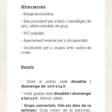
Altres serveis
- Botiga enoturística.
- Sala polivalent per a tasts i maridatges de
vins, i altres activitats de grup.
- WC adaptats.
- Aparcament reservat per a discapacitats.
- Accessible per a usuaris amb cadira de
rodes.
Horaris
- Obert al públic cada
dissabte i
diumenge de 10 h a 14 h
.
- Visita guiada cada
dissabte i diumenge
a les 12 h
. Idioma: català.
-
Grups concertats, tots els dies de la
setman
a. Grup mínim de 15 persones.