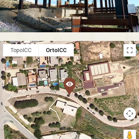
TopoICC
OrtoICC