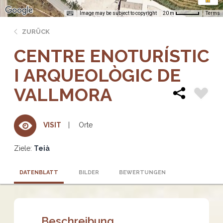
Image may be subject to copyright
Terms
20 m
ZURÜCK
CENTRE ENOTURÍSTIC
I ARQUEOLÒGIC DE
VALLMORA
Orte
VISIT
Ziele:
Teià
DATENBLATT
BILDER
BEWERTUNGEN
Beschreibung