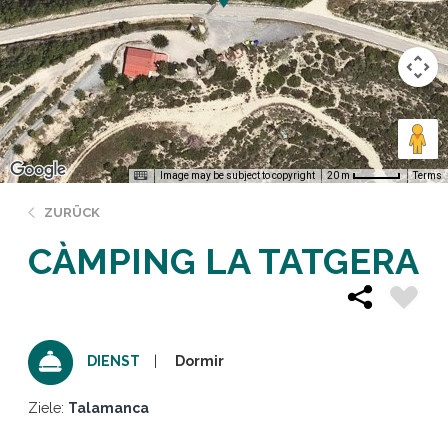
Image may be subject to copyright
Terms
20 m
ZURÜCK
CÀMPING LA TATGERA
Dormir
DIENST
Ziele:
Talamanca