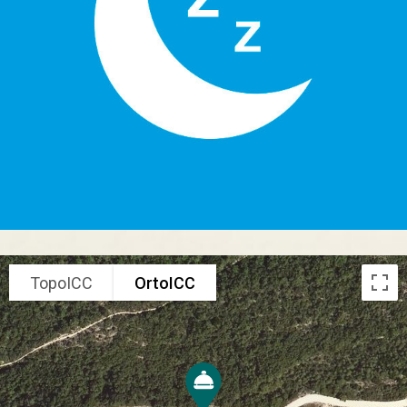
TopoICC
OrtoICC