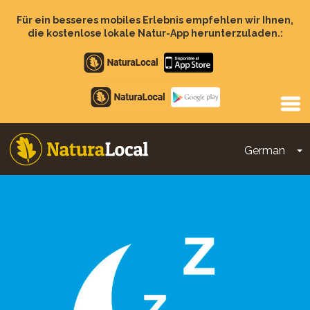
Direkt
zum
Für ein besseres mobiles Erlebnis empfehlen wir Ihnen,
Inhalt
die kostenlose lokale Natur-App herunterzuladen.:
Apple
store
Google
Play
German
D
Main
navigation