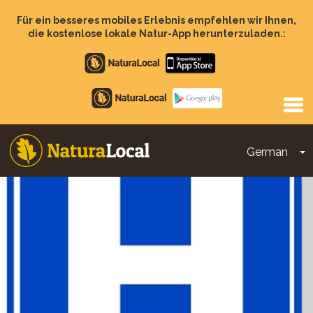
Direkt
zum
Für ein besseres mobiles Erlebnis empfehlen wir Ihnen,
Inhalt
die kostenlose lokale Natur-App herunterzuladen.:
Apple
store
Google
Play
German
D
Main
navigation