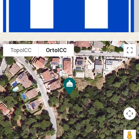
TopoICC
OrtoICC