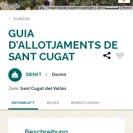
Image may be subject to copyright
Terms
20 m
ZURÜCK
GUIA
D'ALLOTJAMENTS DE
SANT CUGAT
Dormir
DIENST
Ziele:
Sant Cugat del Vallès
DATENBLATT
BILDER
BEWERTUNGEN
Beschreibung