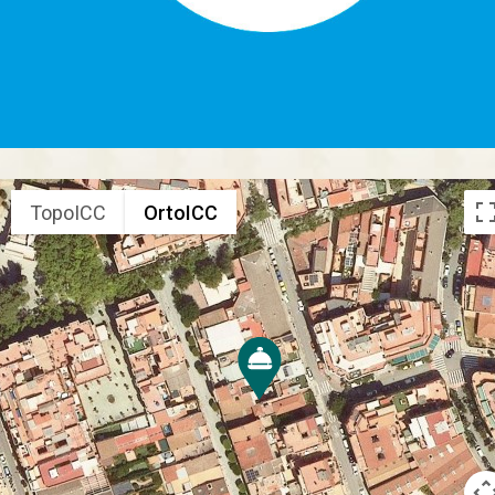
TopoICC
OrtoICC