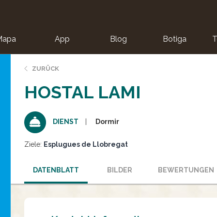
Mapa
App
Blog
Botiga
T
ZURÜCK
HOSTAL LAMI
Dormir
DIENST
Ziele:
Esplugues de Llobregat
DATENBLATT
BILDER
BEWERTUNGEN