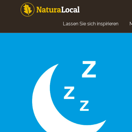
Direkt
zum
Inhalt
Main
Lassen Sie sich inspirieren
navigation