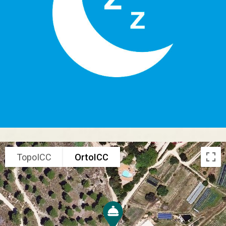
TopoICC
OrtoICC