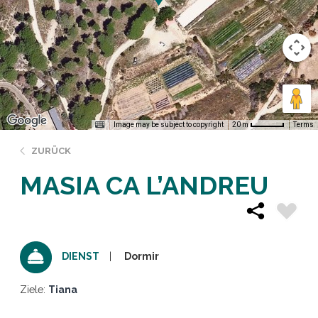
Image may be subject to copyright
Terms
20 m
ZURÜCK
MASIA CA L’ANDREU
Dormir
DIENST
Ziele:
Tiana