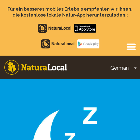
Direkt
zum
Für ein besseres mobiles Erlebnis empfehlen wir Ihnen,
Inhalt
die kostenlose lokale Natur-App herunterzuladen.:
Apple
store
Google
Play
German
D
Main
navigation