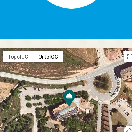
TopoICC
OrtoICC