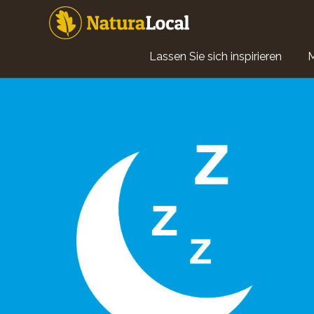
Direkt
zum
Inhalt
Main
Lassen Sie sich inspirieren
navigation