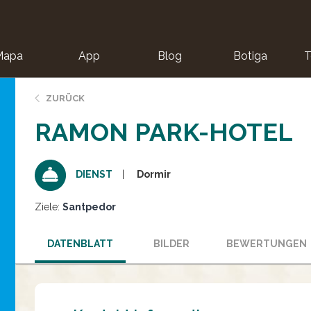
Mapa
App
Blog
Botiga
T
ZURÜCK
RAMON PARK-HOTEL
Dormir
DIENST
Ziele:
Santpedor
DATENBLATT
BILDER
BEWERTUNGEN