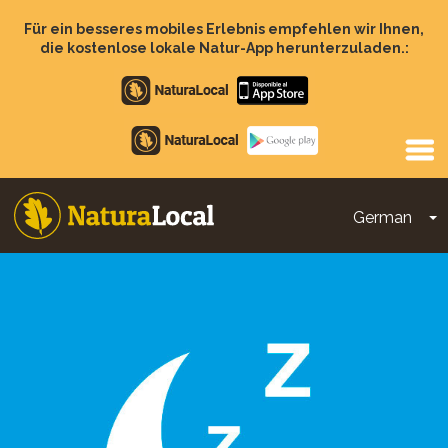
Direkt
zum
Für ein besseres mobiles Erlebnis empfehlen wir Ihnen,
Inhalt
die kostenlose lokale Natur-App herunterzuladen.:
Apple
store
Google
Play
German
D
Main
navigation