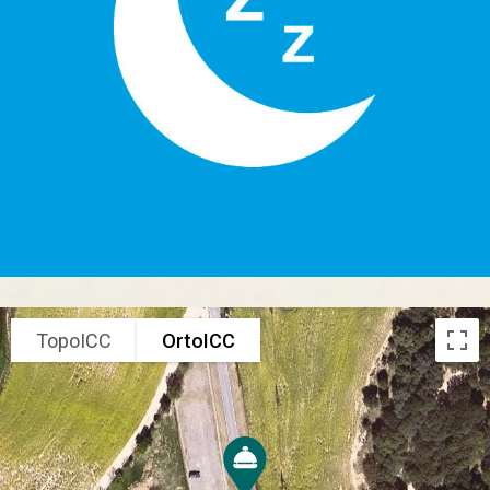
TopoICC
OrtoICC