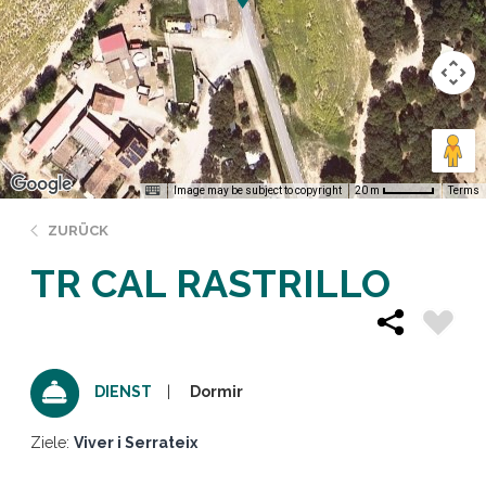
Image may be subject to copyright
Terms
20 m
ZURÜCK
TR CAL RASTRILLO
Dormir
DIENST
Ziele:
Viver i Serrateix