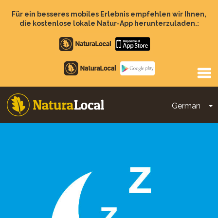
Direkt
zum
Für ein besseres mobiles Erlebnis empfehlen wir Ihnen,
Inhalt
die kostenlose lokale Natur-App herunterzuladen.:
Apple
store
Google
Play
German
D
Main
navigation