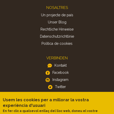
Footer
NOSALTRES
Un projecte de país
Unser Blog
Rechtliche Hinweise
Datenschutzrichtlinie
Politica de cookies
VERBINDEN
Kontakt
Facebook
Instagram
Twitter
Usem les cookies per a millorar la vostra
APP
experiència d'usuari
iOS
En fer clic a qualsevol enllaç del lloc web, doneu el vostre