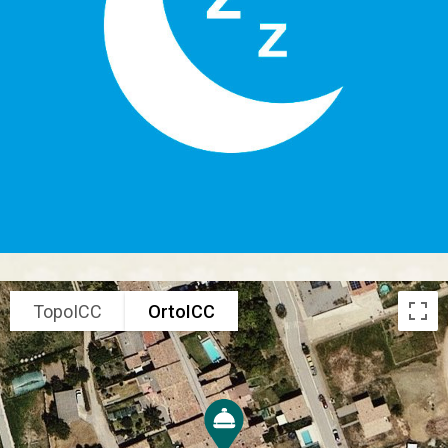
TopoICC
OrtoICC