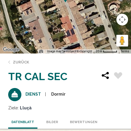
Image may be subject to copyright
Terms
20 m
ZURÜCK
TR CAL SEC
Dormir
DIENST
Ziele:
Lluçà
DATENBLATT
BILDER
BEWERTUNGEN