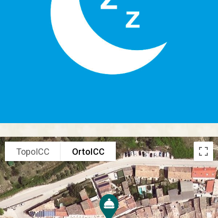
TopoICC
OrtoICC