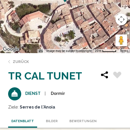
Image may be subject to copyright
Terms
20 m
ZURÜCK
TR CAL TUNET
Dormir
DIENST
Ziele:
Serres de l'Anoia
DATENBLATT
BILDER
BEWERTUNGEN