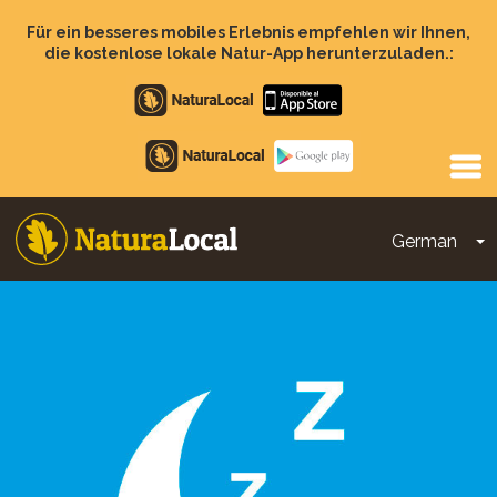
Direkt
zum
Für ein besseres mobiles Erlebnis empfehlen wir Ihnen,
Inhalt
die kostenlose lokale Natur-App herunterzuladen.:
Apple
store
Google
Play
German
D
Main
navigation