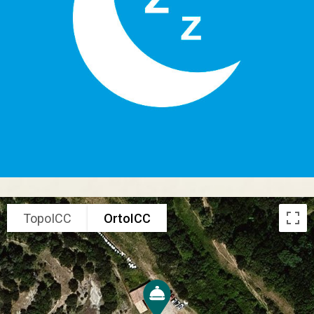
TopoICC
OrtoICC