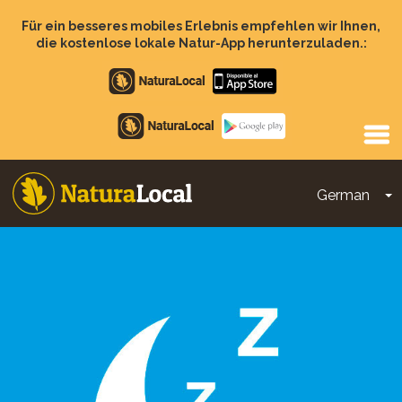
Direkt
zum
Für ein besseres mobiles Erlebnis empfehlen wir Ihnen,
Inhalt
die kostenlose lokale Natur-App herunterzuladen.:
Apple
store
Google
Play
German
D
Main
navigation