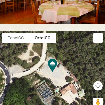
TopoICC
OrtoICC