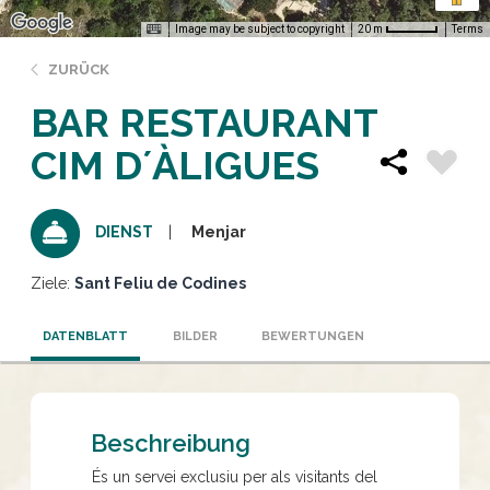
Image may be subject to copyright
Terms
20 m
ZURÜCK
BAR RESTAURANT
CIM D´ÀLIGUES
Menjar
DIENST
Ziele:
Sant Feliu de Codines
DATENBLATT
BILDER
BEWERTUNGEN
Beschreibung
És un servei exclusiu per als visitants del