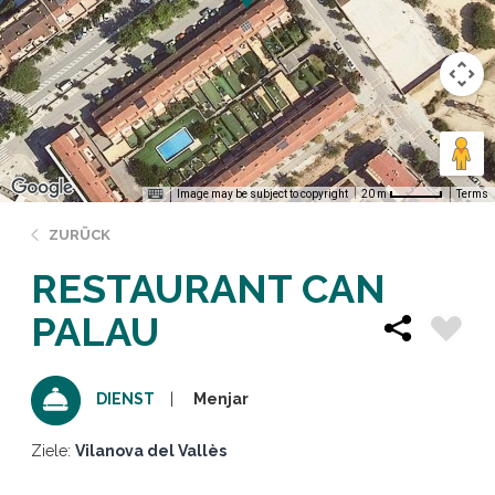
Image may be subject to copyright
Terms
20 m
ZURÜCK
RESTAURANT CAN
PALAU
Menjar
DIENST
Ziele:
Vilanova del Vallès