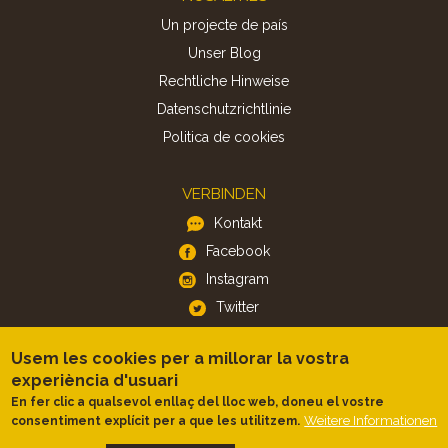
Un projecte de país
Unser Blog
Rechtliche Hinweise
Datenschutzrichtlinie
Politica de cookies
VERBINDEN
Kontakt
Facebook
Instagram
Twitter
Usem les cookies per a millorar la vostra
APP
experiència d'usuari
iOS
En fer clic a qualsevol enllaç del lloc web, doneu el vostre
Android
Weitere Informationen
consentiment explícit per a que les utilitzem.