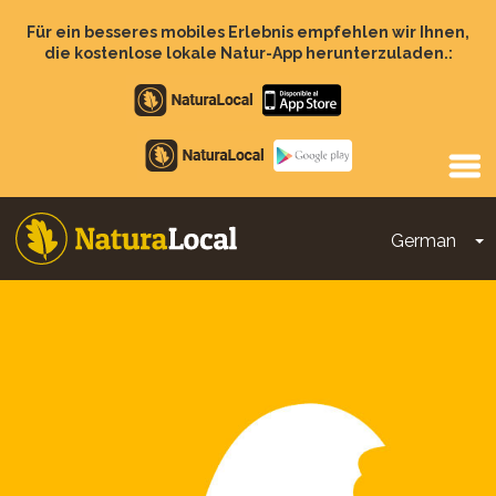
Direkt
zum
Für ein besseres mobiles Erlebnis empfehlen wir Ihnen,
Inhalt
die kostenlose lokale Natur-App herunterzuladen.:
Apple
store
Google
Play
German
D
Main
navigation