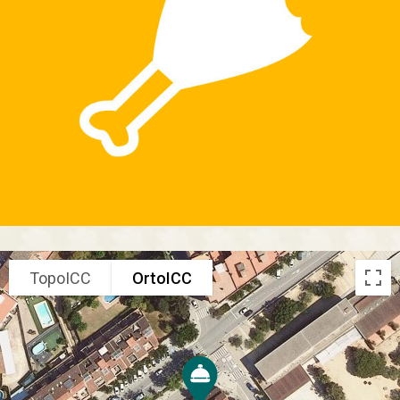
TopoICC
OrtoICC