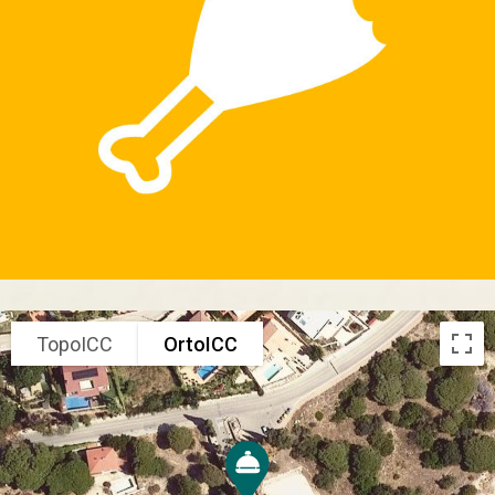
TopoICC
OrtoICC