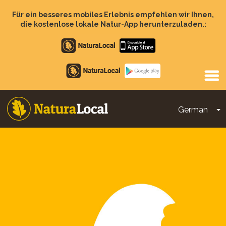
Direkt
zum
Für ein besseres mobiles Erlebnis empfehlen wir Ihnen,
Inhalt
die kostenlose lokale Natur-App herunterzuladen.:
Apple
store
Google
Play
German
D
Main
navigation