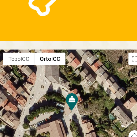
TopoICC
OrtoICC