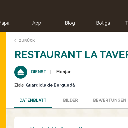
Mapa
App
Blog
Botiga
T
ZURÜCK
RESTAURANT LA TAVE
Menjar
DIENST
Ziele:
Guardiola de Berguedà
DATENBLATT
BILDER
BEWERTUNGEN