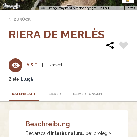
Image may be subject to copyright
Terms
20 m
ZURÜCK
RIERA DE MERLÈS
Umwelt
VISIT
Ziele:
Lluçà
DATENBLATT
BILDER
BEWERTUNGEN
Beschreibung
Declarada d'
interès natural
per protegir-