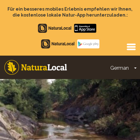
Direkt
zum
Für ein besseres mobiles Erlebnis empfehlen wir Ihnen,
Inhalt
die kostenlose lokale Natur-App herunterzuladen.:
Apple
store
Google
Play
German
D
Main
navigation