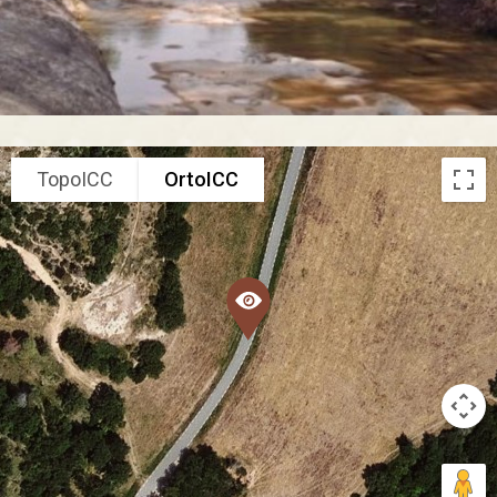
TopoICC
OrtoICC