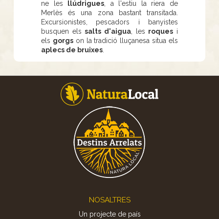
ne les
llúdrigues
, a l'estiu la riera de
Merlès és una zona bastant transitada.
Excursionistes, pescadors i banyistes
busquen els
salts d'aigua
, les
roques
i
els
gorgs
on la tradició lluçanesa situa els
aplecs de bruixes
.
Footer
NOSALTRES
Un projecte de país