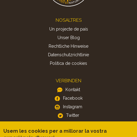
Footer
NOSALTRES
Un projecte de país
Unser Blog
Rechtliche Hinweise
Datenschutzrichtlinie
Politica de cookies
VERBINDEN
Kontakt
Facebook
Instagram
Twitter
Usem les cookies per a millorar la vostra
APP