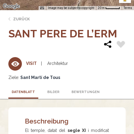
Image may be subject to copyright
Terms
20 m
ZURÜCK
SANT PERE DE L’ERM
Architektur
VISIT
Ziele:
Sant Martí de Tous
DATENBLATT
BILDER
BEWERTUNGEN
Beschreibung
El temple, datat del
segle XI
i modificat