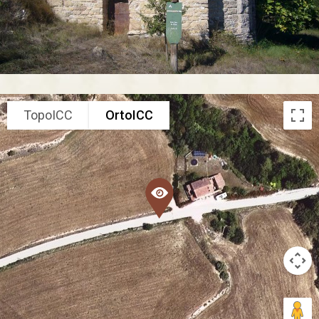
TopoICC
OrtoICC