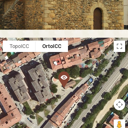
TopoICC
OrtoICC