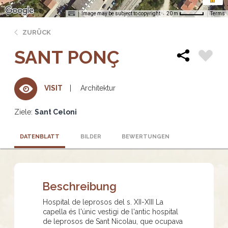
Image may be subject to copyright
Terms
20 m
ZURÜCK
SANT PONÇ
Architektur
VISIT
Ziele:
Sant Celoni
DATENBLATT
BILDER
BEWERTUNGEN
Beschreibung
Hospital de leprosos del s. XII-XIII La
capella és l'únic vestigi de l'antic hospital
de leprosos de Sant Nicolau, que ocupava