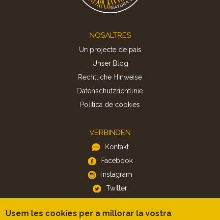
Footer
NOSALTRES
Un projecte de país
Unser Blog
Rechtliche Hinweise
Datenschutzrichtlinie
Politica de cookies
VERBINDEN
Kontakt
Facebook
Instagram
Twitter
Usem les cookies per a millorar la vostra
APP