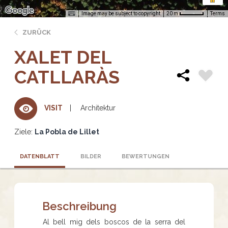
Image may be subject to copyright
Terms
20 m
ZURÜCK
XALET DEL
CATLLARÀS
Architektur
VISIT
Ziele:
La Pobla de Lillet
DATENBLATT
BILDER
BEWERTUNGEN
Beschreibung
Al bell mig dels boscos de la serra del