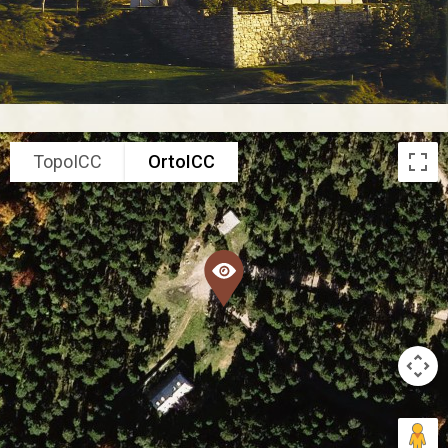
TopoICC
OrtoICC