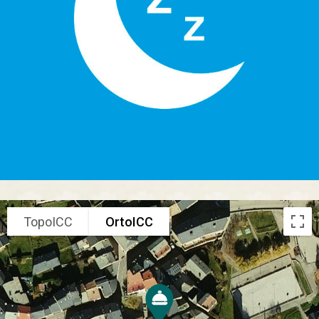
TopoICC
OrtoICC