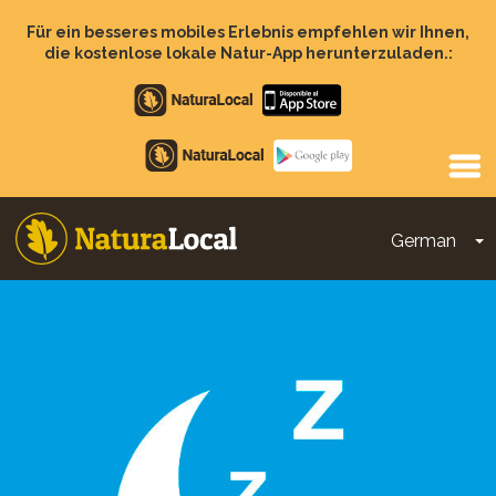
Direkt
zum
Für ein besseres mobiles Erlebnis empfehlen wir Ihnen,
Inhalt
die kostenlose lokale Natur-App herunterzuladen.:
Apple
store
Google
Play
German
D
Main
navigation