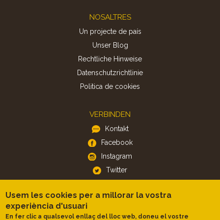
Footer
NOSALTRES
Un projecte de país
Unser Blog
Rechtliche Hinweise
Datenschutzrichtlinie
Politica de cookies
VERBINDEN
Kontakt
Facebook
Instagram
Twitter
Usem les cookies per a millorar la vostra
APP
experiència d'usuari
iOS
En fer clic a qualsevol enllaç del lloc web, doneu el vostre