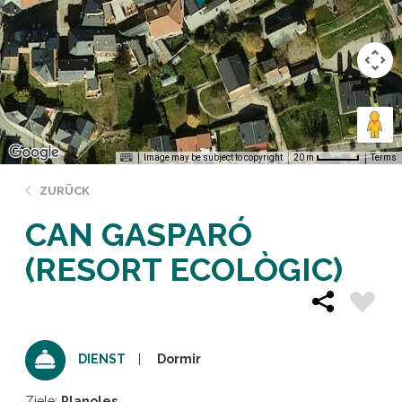
Image may be subject to copyright
Terms
20 m
ZURÜCK
CAN GASPARÓ
(RESORT ECOLÒGIC)
Dormir
DIENST
Ziele:
Planoles