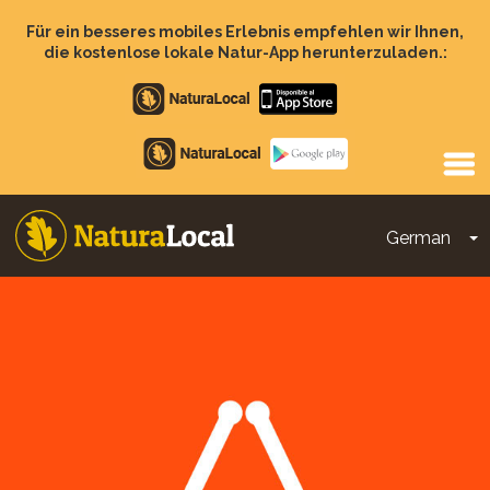
Direkt
zum
Für ein besseres mobiles Erlebnis empfehlen wir Ihnen,
Inhalt
die kostenlose lokale Natur-App herunterzuladen.:
Apple
store
Google
Play
German
D
Main
navigation