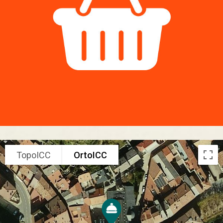
TopoICC
OrtoICC