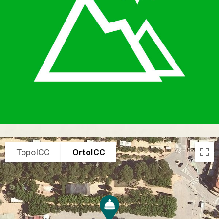
TopoICC
OrtoICC