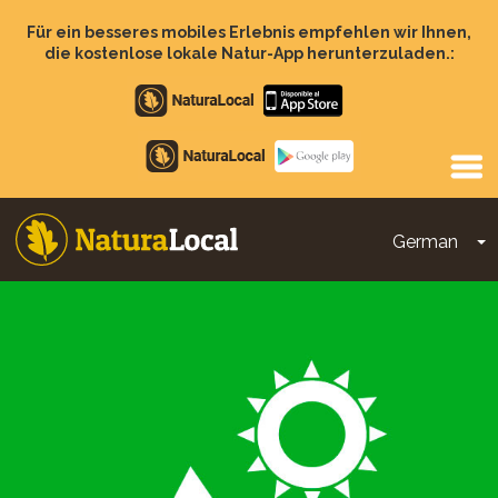
Direkt
zum
Für ein besseres mobiles Erlebnis empfehlen wir Ihnen,
Inhalt
die kostenlose lokale Natur-App herunterzuladen.:
Apple
store
Google
Play
German
D
Main
navigation